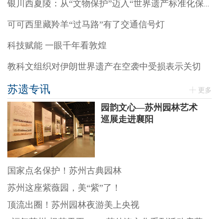
银川西夏陵：从“文物保护”迈入“世界遗产标准化保护”阶段
可可西里藏羚羊“过马路”有了交通信号灯
科技赋能 一眼千年看敦煌
教科文组织对伊朗世界遗产在空袭中受损表示关切
苏遗专讯
更多
园韵文心—苏州园林艺术
巡展走进襄阳
国家点名保护！苏州古典园林
苏州这座紫薇园，美“紫”了！
顶流出圈！苏州园林夜游美上央视