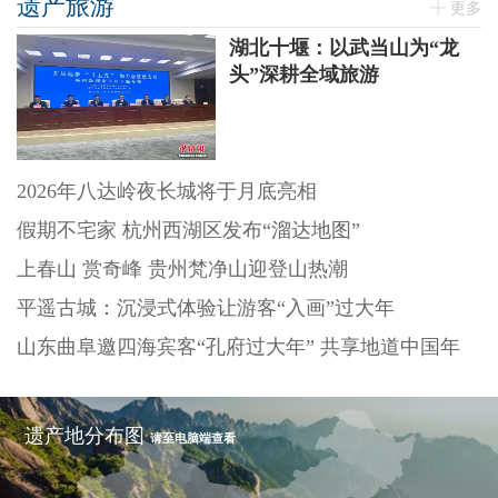
遗产旅游
更多
湖北十堰：以武当山为“龙
头”深耕全域旅游
2026年八达岭夜长城将于月底亮相
假期不宅家 杭州西湖区发布“溜达地图”
上春山 赏奇峰 贵州梵净山迎登山热潮
平遥古城：沉浸式体验让游客“入画”过大年
山东曲阜邀四海宾客“孔府过大年” 共享地道中国年
遗产地分布图
请至电脑端查看