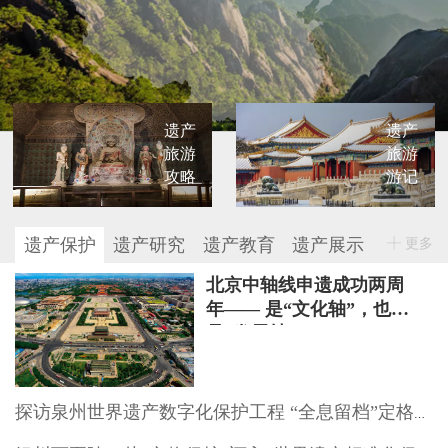
遗产
遗产
旅游
旅游
攻略
游记
遗产保护
遗产研究
遗产教育
遗产展示
更多
北京中轴线申遗成功两周
年—— 是“文化轴”，也
是“发展轴”
探访泉州世界遗产数字化保护工程 “全息留档”定格文物