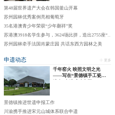
第48届世界遗产大会在韩国釜山开幕
苏州园林优秀案例亮相葡萄牙
35名港澳青少年荣获“少年蒯祥”奖
苏港澳3918名学生参与，3624场比拼，造出2755座“迷你园林”
苏州园林牵手法国肖蒙庄园 共话东西方园林之美
申遗动态
更多
千年窑火 映照文明之光
——写在“景德镇手工瓷业
遗存”申遗成功之际
景德镇推进世遗申报工作
川渝携手推进宋元山城体系联合申遗