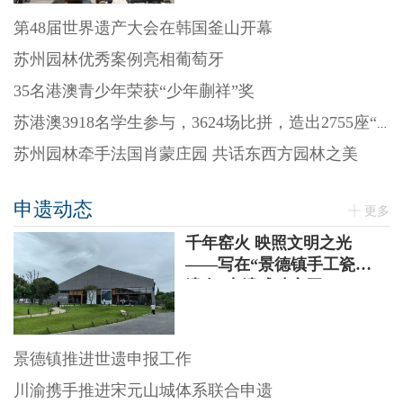
第48届世界遗产大会在韩国釜山开幕
苏州园林优秀案例亮相葡萄牙
35名港澳青少年荣获“少年蒯祥”奖
苏港澳3918名学生参与，3624场比拼，造出2755座“迷你园林”
苏州园林牵手法国肖蒙庄园 共话东西方园林之美
申遗动态
更多
千年窑火 映照文明之光
——写在“景德镇手工瓷业
遗存”申遗成功之际
景德镇推进世遗申报工作
川渝携手推进宋元山城体系联合申遗