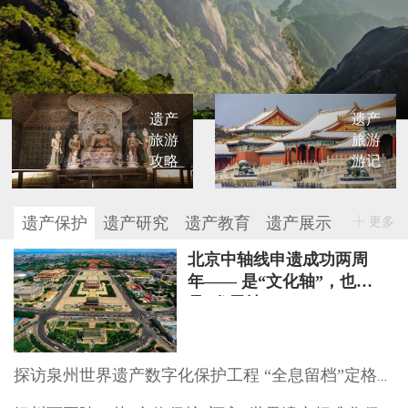
遗产
遗产
旅游
旅游
攻略
游记
遗产保护
遗产研究
遗产教育
遗产展示
更多
北京中轴线申遗成功两周
年—— 是“文化轴”，也
是“发展轴”
探访泉州世界遗产数字化保护工程 “全息留档”定格文物