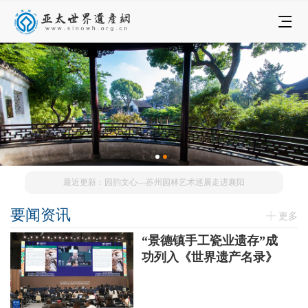
最近更新：园韵文心—苏州园林艺术巡展走进襄阳
要闻资讯
更多
“景德镇手工瓷业遗存”成
功列入《世界遗产名录》