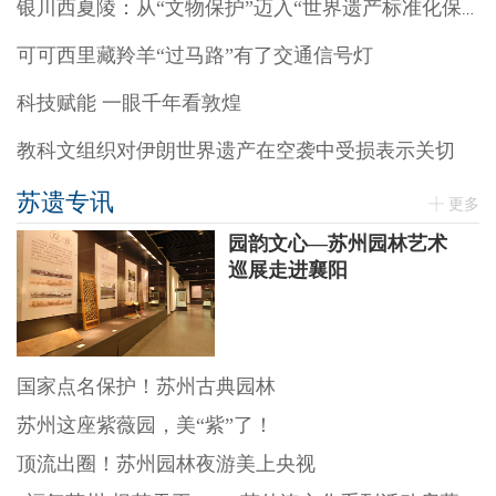
银川西夏陵：从“文物保护”迈入“世界遗产标准化保护”阶段
可可西里藏羚羊“过马路”有了交通信号灯
科技赋能 一眼千年看敦煌
教科文组织对伊朗世界遗产在空袭中受损表示关切
苏遗专讯
更多
园韵文心—苏州园林艺术
巡展走进襄阳
国家点名保护！苏州古典园林
苏州这座紫薇园，美“紫”了！
顶流出圈！苏州园林夜游美上央视