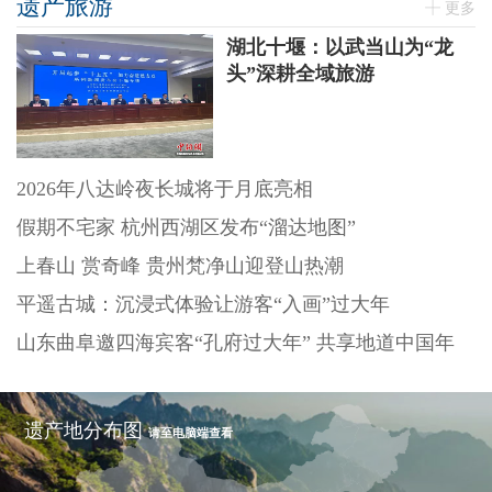
遗产旅游
更多
湖北十堰：以武当山为“龙
头”深耕全域旅游
2026年八达岭夜长城将于月底亮相
假期不宅家 杭州西湖区发布“溜达地图”
上春山 赏奇峰 贵州梵净山迎登山热潮
平遥古城：沉浸式体验让游客“入画”过大年
山东曲阜邀四海宾客“孔府过大年” 共享地道中国年
遗产地分布图
请至电脑端查看