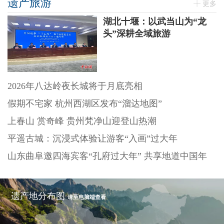
遗产旅游
更多
湖北十堰：以武当山为“龙
头”深耕全域旅游
2026年八达岭夜长城将于月底亮相
假期不宅家 杭州西湖区发布“溜达地图”
上春山 赏奇峰 贵州梵净山迎登山热潮
平遥古城：沉浸式体验让游客“入画”过大年
山东曲阜邀四海宾客“孔府过大年” 共享地道中国年
遗产地分布图
请至电脑端查看