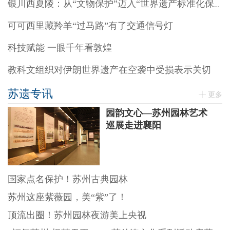
银川西夏陵：从“文物保护”迈入“世界遗产标准化保护”阶段
可可西里藏羚羊“过马路”有了交通信号灯
科技赋能 一眼千年看敦煌
教科文组织对伊朗世界遗产在空袭中受损表示关切
苏遗专讯
更多
园韵文心—苏州园林艺术
巡展走进襄阳
国家点名保护！苏州古典园林
苏州这座紫薇园，美“紫”了！
顶流出圈！苏州园林夜游美上央视