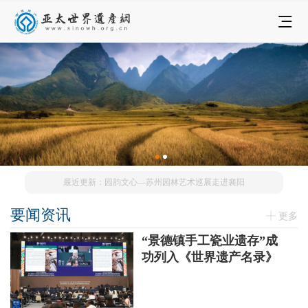
最近更新：园韵文心—苏州园林艺术巡展走进襄阳
要闻资讯
更多
“景德镇手工瓷业遗存”成
功列入《世界遗产名录》