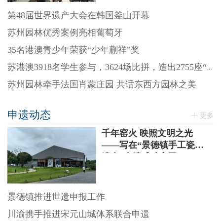
第48届世界遗产大会在韩国釜山开幕
苏州园林优秀案例亮相葡萄牙
35名港澳青少年荣获“少年蒯祥”奖
苏港澳3918名学生参与，3624场比拼，造出2755座“迷你园林”
苏州园林牵手法国肖蒙庄园 共话东西方园林之美
申遗动态
更多
千年窑火 映照文明之光
——写在“景德镇手工瓷业
遗存”申遗成功之际
景德镇推进世遗申报工作
川渝携手推进宋元山城体系联合申遗