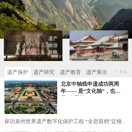
遗产
遗产
旅游
旅游
攻略
游记
遗产保护
遗产研究
遗产教育
遗产展示
更多
北京中轴线申遗成功两周
年—— 是“文化轴”，也
是“发展轴”
探访泉州世界遗产数字化保护工程 “全息留档”定格文物