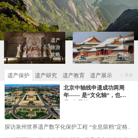
遗产
遗产
旅游
旅游
攻略
游记
遗产保护
遗产研究
遗产教育
遗产展示
更多
北京中轴线申遗成功两周
年—— 是“文化轴”，也
是“发展轴”
探访泉州世界遗产数字化保护工程 “全息留档”定格文物