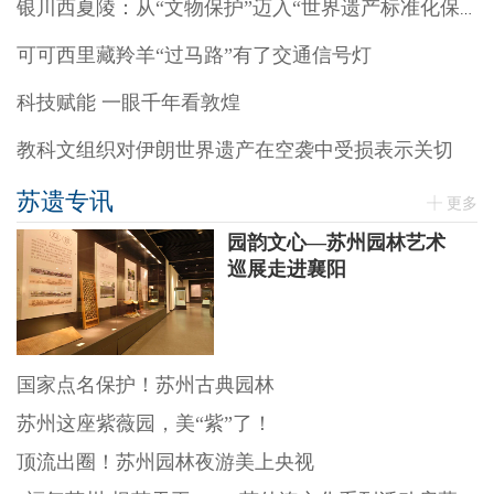
银川西夏陵：从“文物保护”迈入“世界遗产标准化保护”阶段
可可西里藏羚羊“过马路”有了交通信号灯
科技赋能 一眼千年看敦煌
教科文组织对伊朗世界遗产在空袭中受损表示关切
苏遗专讯
更多
园韵文心—苏州园林艺术
巡展走进襄阳
国家点名保护！苏州古典园林
苏州这座紫薇园，美“紫”了！
顶流出圈！苏州园林夜游美上央视