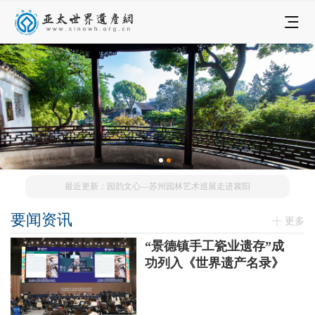
最近更新：园韵文心—苏州园林艺术巡展走进襄阳
要闻资讯
更多
“景德镇手工瓷业遗存”成
功列入《世界遗产名录》