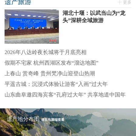
遗产旅游
更多
湖北十堰：以武当山为“龙
头”深耕全域旅游
2026年八达岭夜长城将于月底亮相
假期不宅家 杭州西湖区发布“溜达地图”
上春山 赏奇峰 贵州梵净山迎登山热潮
平遥古城：沉浸式体验让游客“入画”过大年
山东曲阜邀四海宾客“孔府过大年” 共享地道中国年
遗产地分布图
请至电脑端查看