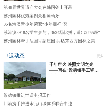
第48届世界遗产大会在韩国釜山开幕
苏州园林优秀案例亮相葡萄牙
35名港澳青少年荣获“少年蒯祥”奖
苏港澳3918名学生参与，3624场比拼，造出2755座“迷你园林”
苏州园林牵手法国肖蒙庄园 共话东西方园林之美
申遗动态
更多
千年窑火 映照文明之光
——写在“景德镇手工瓷业
遗存”申遗成功之际
景德镇推进世遗申报工作
川渝携手推进宋元山城体系联合申遗