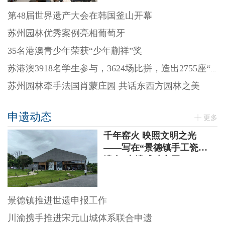
第48届世界遗产大会在韩国釜山开幕
苏州园林优秀案例亮相葡萄牙
35名港澳青少年荣获“少年蒯祥”奖
苏港澳3918名学生参与，3624场比拼，造出2755座“迷你园林”
苏州园林牵手法国肖蒙庄园 共话东西方园林之美
申遗动态
更多
千年窑火 映照文明之光
——写在“景德镇手工瓷业
遗存”申遗成功之际
景德镇推进世遗申报工作
川渝携手推进宋元山城体系联合申遗