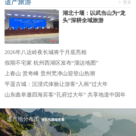
遗产旅游
更多
湖北十堰：以武当山为“龙
头”深耕全域旅游
2026年八达岭夜长城将于月底亮相
假期不宅家 杭州西湖区发布“溜达地图”
上春山 赏奇峰 贵州梵净山迎登山热潮
平遥古城：沉浸式体验让游客“入画”过大年
山东曲阜邀四海宾客“孔府过大年” 共享地道中国年
遗产地分布图
请至电脑端查看