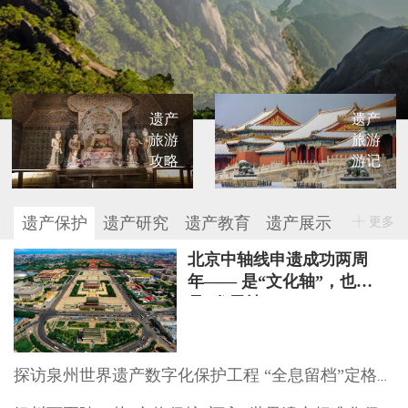
遗产
遗产
旅游
旅游
攻略
游记
遗产保护
遗产研究
遗产教育
遗产展示
更多
北京中轴线申遗成功两周
年—— 是“文化轴”，也
是“发展轴”
探访泉州世界遗产数字化保护工程 “全息留档”定格文物