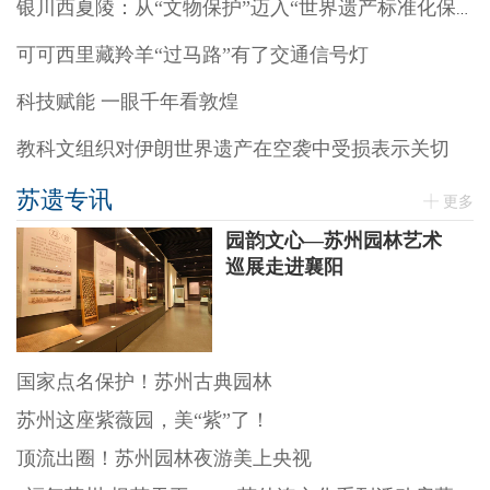
银川西夏陵：从“文物保护”迈入“世界遗产标准化保护”阶段
可可西里藏羚羊“过马路”有了交通信号灯
科技赋能 一眼千年看敦煌
教科文组织对伊朗世界遗产在空袭中受损表示关切
苏遗专讯
更多
园韵文心—苏州园林艺术
巡展走进襄阳
国家点名保护！苏州古典园林
苏州这座紫薇园，美“紫”了！
顶流出圈！苏州园林夜游美上央视