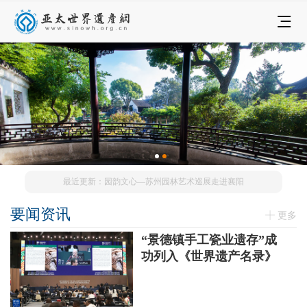
最近更新：园韵文心—苏州园林艺术巡展走进襄阳
要闻资讯
更多
“景德镇手工瓷业遗存”成
功列入《世界遗产名录》