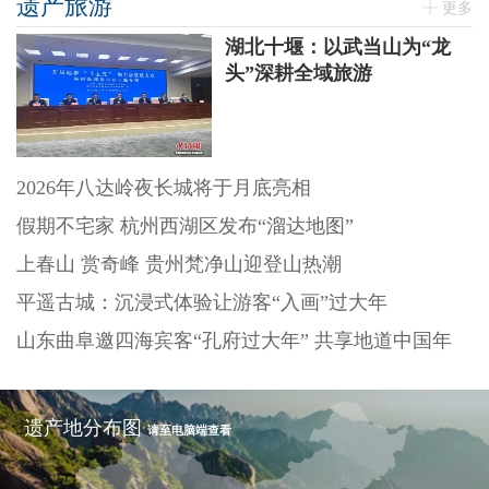
遗产旅游
更多
湖北十堰：以武当山为“龙
头”深耕全域旅游
2026年八达岭夜长城将于月底亮相
假期不宅家 杭州西湖区发布“溜达地图”
上春山 赏奇峰 贵州梵净山迎登山热潮
平遥古城：沉浸式体验让游客“入画”过大年
山东曲阜邀四海宾客“孔府过大年” 共享地道中国年
遗产地分布图
请至电脑端查看