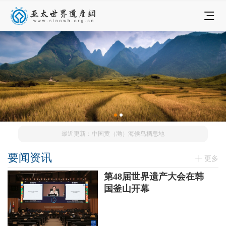
最近更新：中国黄（渤）海候鸟栖息地
要闻资讯
更多
第48届世界遗产大会在韩
国釜山开幕