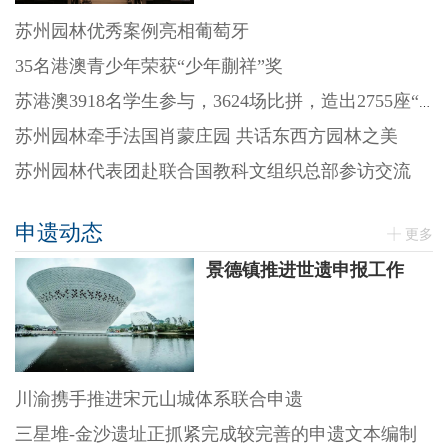
苏州园林优秀案例亮相葡萄牙
35名港澳青少年荣获“少年蒯祥”奖
苏港澳3918名学生参与，3624场比拼，造出2755座“迷你园林”
苏州园林牵手法国肖蒙庄园 共话东西方园林之美
苏州园林代表团赴联合国教科文组织总部参访交流
申遗动态
更多
景德镇推进世遗申报工作
川渝携手推进宋元山城体系联合申遗
三星堆-金沙遗址正抓紧完成较完善的申遗文本编制