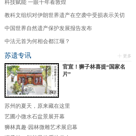
科技赋能 一眼千年看敦煌
教科文组织对伊朗世界遗产在空袭中受损表示关切
中国世界自然遗产保护发展报告发布
中法元首为何相会都江堰？
苏遗专讯
更多
官宣！狮子林喜提“国家名
片”
苏州的夏天，原来藏在这里
艺圃小微水石盆景展开幕
狮林真趣·园林微雕艺术展启幕