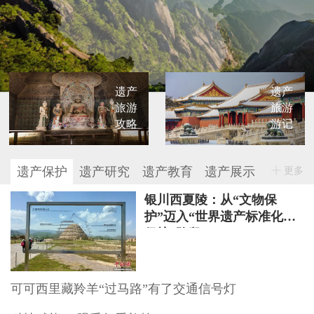
遗产
遗产
旅游
旅游
攻略
游记
遗产保护
遗产研究
遗产教育
遗产展示
更多
银川西夏陵：从“文物保
护”迈入“世界遗产标准化
保护”阶段
可可西里藏羚羊“过马路”有了交通信号灯