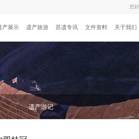
您
遗产展示
遗产旅游
苏遗专讯
文件资料
关于我们
遗产游记