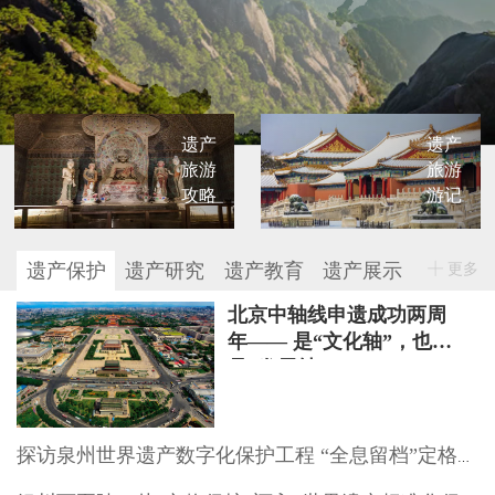
遗产
遗产
旅游
旅游
攻略
游记
遗产保护
遗产研究
遗产教育
遗产展示
更多
北京中轴线申遗成功两周
年—— 是“文化轴”，也
是“发展轴”
探访泉州世界遗产数字化保护工程 “全息留档”定格文物