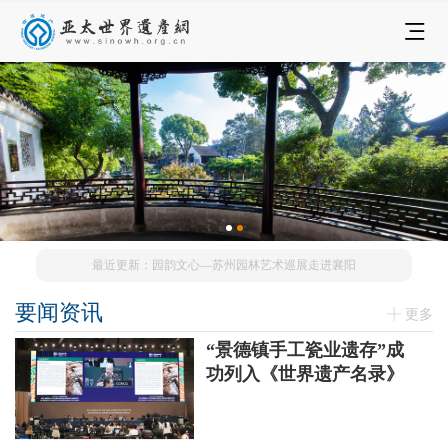
最近更新：园韵文心—苏州园林艺术巡展走进襄阳
要闻资讯
更多
“景德镇手工瓷业遗存”成
功列入《世界遗产名录》