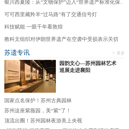
银川西夏陵：从“文物保护”迈入“世界遗产标准化保护”阶段
可可西里藏羚羊“过马路”有了交通信号灯
科技赋能 一眼千年看敦煌
教科文组织对伊朗世界遗产在空袭中受损表示关切
苏遗专讯
更多
园韵文心—苏州园林艺术
巡展走进襄阳
国家点名保护！苏州古典园林
苏州这座紫薇园，美“紫”了！
顶流出圈！苏州园林夜游美上央视