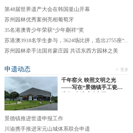
第48届世界遗产大会在韩国釜山开幕
苏州园林优秀案例亮相葡萄牙
35名港澳青少年荣获“少年蒯祥”奖
苏港澳3918名学生参与，3624场比拼，造出2755座“迷你园林”
苏州园林牵手法国肖蒙庄园 共话东西方园林之美
申遗动态
更多
千年窑火 映照文明之光
——写在“景德镇手工瓷业
遗存”申遗成功之际
景德镇推进世遗申报工作
川渝携手推进宋元山城体系联合申遗