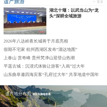
遗产旅游
更多
湖北十堰：以武当山为“龙
头”深耕全域旅游
2026年八达岭夜长城将于月底亮相
假期不宅家 杭州西湖区发布“溜达地图”
上春山 赏奇峰 贵州梵净山迎登山热潮
平遥古城：沉浸式体验让游客“入画”过大年
山东曲阜邀四海宾客“孔府过大年” 共享地道中国年
遗产地分布图
请至电脑端查看