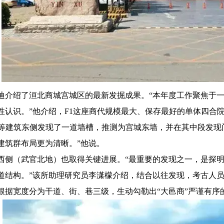
迪介绍了洹北商城宫城区的最新发掘成果。“本年度工作聚焦于一
性认识。”他介绍，F1这座商代规模最大、保存最好的单体四合
1等建筑东侧发现了一道墙槽，推测为宫城东墙，并在其中段发现
建筑群布局更为清晰。”他说。
西侧（武官北地）也取得关键进展。“最重要的发现之一，是探
道结构。”该所助理研究员李潇檬介绍，结合以往发现，考古人员
根据宽度分为干道、街、巷三级，生动勾勒出“大邑商”严谨有序