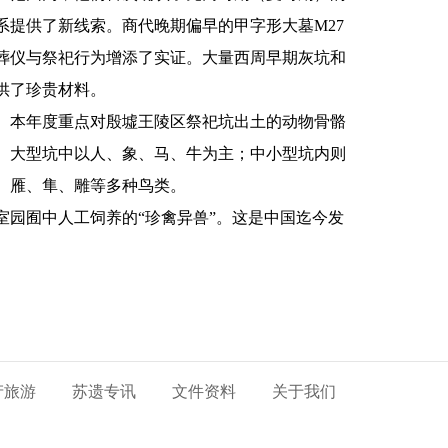
提供了新线索。商代晚期偏早的甲字形大墓M27
葬仪与祭祀行为增添了实证。大量西周早期灰坑和
供了珍贵材料。
。本年度重点对殷墟王陵区祭祀坑出土的动物骨骼
。大型坑中以人、象、马、牛为主；中小型坑内则
、雁、隼、雕等多种鸟类。
园囿中人工饲养的“珍禽异兽”。这是中国迄今发
产旅游
苏遗专讯
文件资料
关于我们