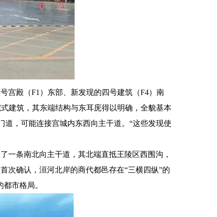
号宫殿（F1）东部、新发现的四号建筑（F4）南
院式建筑，其东端结构与东耳庑得以明确，全貌基本
门道，可能连接宫城内东西向主干道。“这些发现使
明了一条南北向主干道，其北端直抵王陵区西围沟，
首次确认，洹河北岸的商代都邑存在“三横四纵”的
的都市格局。