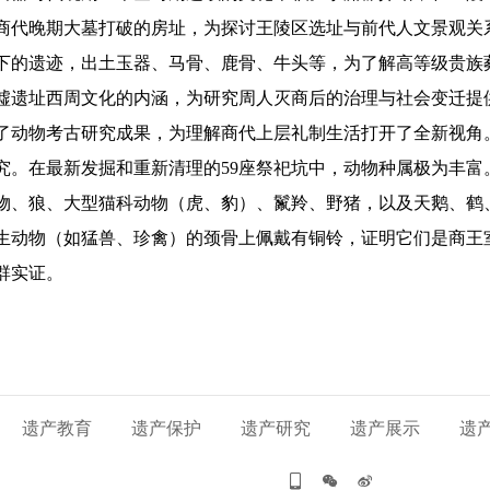
商代晚期大墓打破的房址，为探讨王陵区选址与前代人文景观关系
下的遗迹，出土玉器、马骨、鹿骨、牛头等，为了解高等级贵族
墟遗址西周文化的内涵，为研究周人灭商后的治理与社会变迁提
了动物考古研究成果，为理解商代上层礼制生活打开了全新视角
究。在最新发掘和重新清理的59座祭祀坑中，动物种属极为丰富
物、狼、大型猫科动物（虎、豹）、鬣羚、野猪，以及天鹅、鹤
生动物（如猛兽、珍禽）的颈骨上佩戴有铜铃，证明它们是商王室
群实证。
遗产教育
遗产保护
遗产研究
遗产展示
遗


