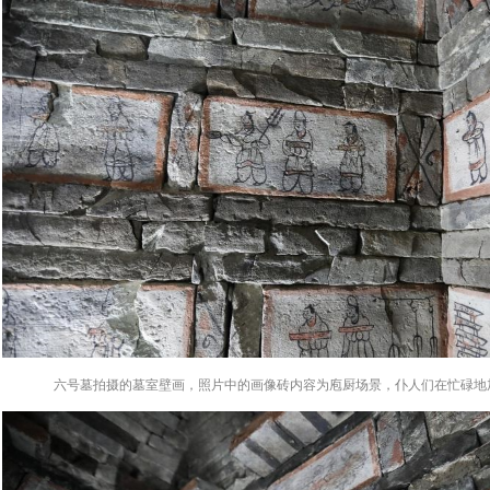
六号墓拍摄的墓室壁画，照片中的画像砖内容为庖厨场景，仆人们在忙碌地加