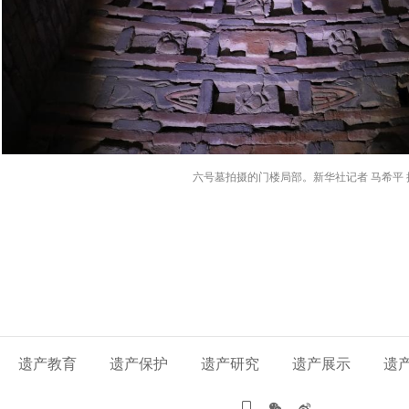
六号墓拍摄的门楼局部。新华社记者 马希平 
遗产教育
遗产保护
遗产研究
遗产展示
遗


