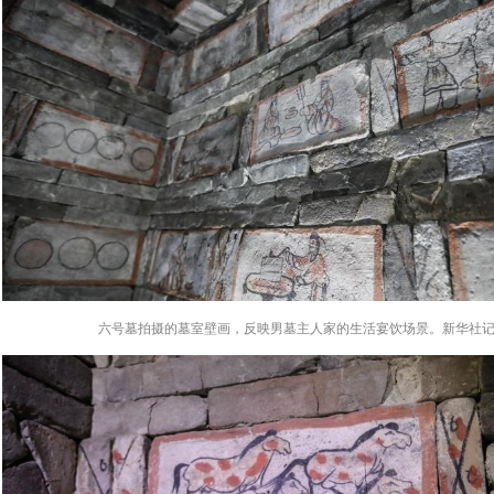
六号墓拍摄的墓室壁画，反映男墓主人家的生活宴饮场景。新华社记者