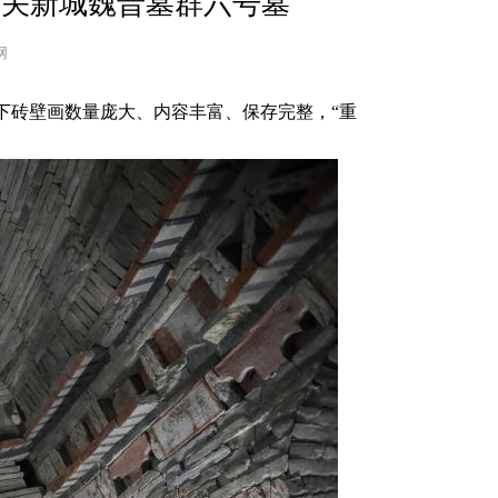
嘉峪关新城魏晋墓群六号墓
网
地下砖壁画数量庞大、内容丰富、保存完整，“重