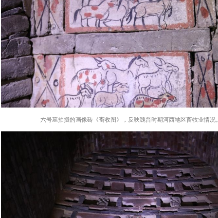
六号墓拍摄的画像砖《畜收图》，反映魏晋时期河西地区畜牧业情况。