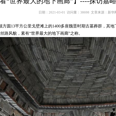
看“世界最大的地下画廊”】----探访
日期：2021-03-01  访问量：38698  文章来源：新华
方圆13平方公里戈壁滩上的1400多座魏晋时期古墓葬群，其
廊古丝路风貌，素有“世界最大的地下画廊”之称。