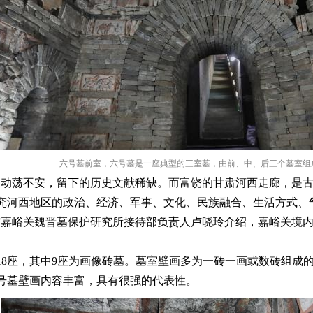
六号墓前室，六号墓是一座典型的三室墓，由前、中、后三个墓室组成
会动荡不安，留下的历史文献稀缺。而富饶的甘肃河西走廊，是古
究河西地区的政治、经济、军事、文化、民族融合、生活方式、
”嘉峪关魏晋墓保护研究所接待部负责人卢晓玲介绍，嘉峪关境内的
发掘18座，其中9座为画像砖墓。墓室壁画多为一砖一画或数砖组
号墓壁画内容丰富，具有很强的代表性。