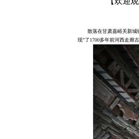
【欢迎观
散落在甘肃嘉峪关新城镇
现”了1700多年前河西走