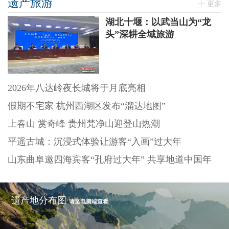
遗产旅游
更多
湖北十堰：以武当山为“龙
头”深耕全域旅游
2026年八达岭夜长城将于月底亮相
假期不宅家 杭州西湖区发布“溜达地图”
上春山 赏奇峰 贵州梵净山迎登山热潮
平遥古城：沉浸式体验让游客“入画”过大年
山东曲阜邀四海宾客“孔府过大年” 共享地道中国年
遗产地分布图
请至电脑端查看