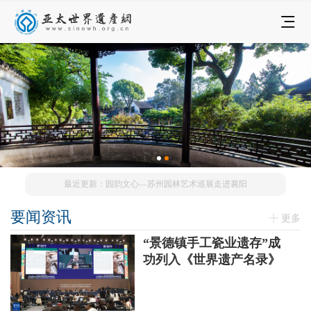
最近更新：园韵文心—苏州园林艺术巡展走进襄阳
要闻资讯
更多
“景德镇手工瓷业遗存”成
功列入《世界遗产名录》