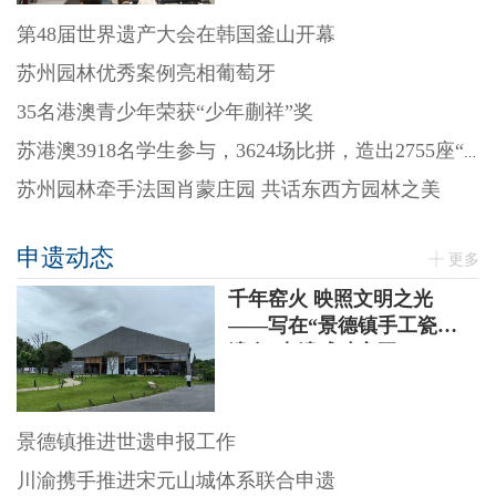
第48届世界遗产大会在韩国釜山开幕
苏州园林优秀案例亮相葡萄牙
35名港澳青少年荣获“少年蒯祥”奖
苏港澳3918名学生参与，3624场比拼，造出2755座“迷你园林”
苏州园林牵手法国肖蒙庄园 共话东西方园林之美
申遗动态
更多
千年窑火 映照文明之光
——写在“景德镇手工瓷业
遗存”申遗成功之际
景德镇推进世遗申报工作
川渝携手推进宋元山城体系联合申遗