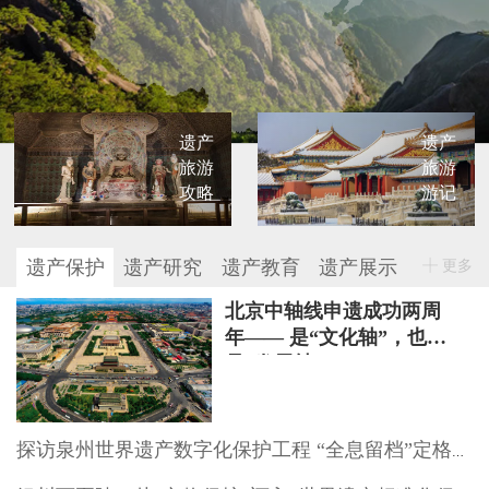
遗产
遗产
旅游
旅游
攻略
游记
遗产保护
遗产研究
遗产教育
遗产展示
更多
北京中轴线申遗成功两周
年—— 是“文化轴”，也
是“发展轴”
探访泉州世界遗产数字化保护工程 “全息留档”定格文物