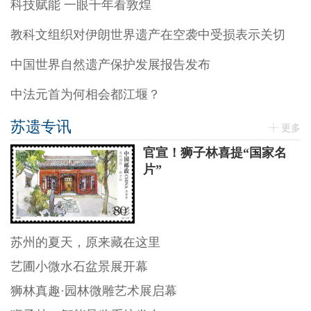
科技赋能 一眼千年看敦煌
教科文组织对伊朗世界遗产在空袭中受损表示关切
中国世界自然遗产保护发展报告发布
中法元首为何相会都江堰？
苏遗专讯
更多
官宣！狮子林喜提“国家名
片”
苏州的夏天，原来藏在这里
艺圃小微水石盆景展开幕
狮林真趣·园林微雕艺术展启幕