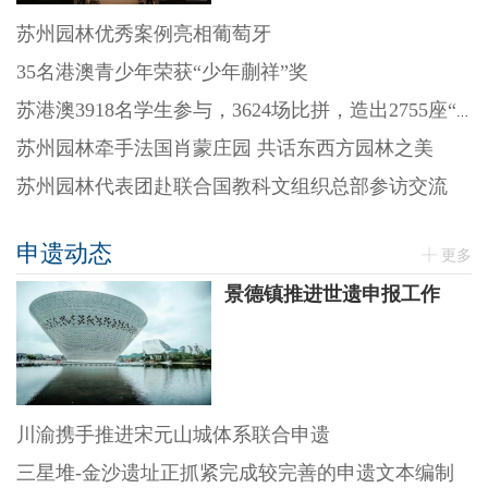
苏州园林优秀案例亮相葡萄牙
35名港澳青少年荣获“少年蒯祥”奖
苏港澳3918名学生参与，3624场比拼，造出2755座“迷你园林”
苏州园林牵手法国肖蒙庄园 共话东西方园林之美
苏州园林代表团赴联合国教科文组织总部参访交流
申遗动态
更多
景德镇推进世遗申报工作
川渝携手推进宋元山城体系联合申遗
三星堆-金沙遗址正抓紧完成较完善的申遗文本编制