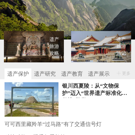
遗产
遗产
旅游
旅游
攻略
游记
遗产保护
遗产研究
遗产教育
遗产展示
更多
银川西夏陵：从“文物保
护”迈入“世界遗产标准化
保护”阶段
可可西里藏羚羊“过马路”有了交通信号灯