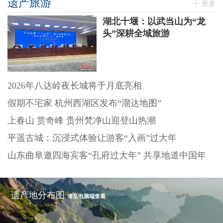
遗产旅游
更多
湖北十堰：以武当山为“龙
头”深耕全域旅游
2026年八达岭夜长城将于月底亮相
假期不宅家 杭州西湖区发布“溜达地图”
上春山 赏奇峰 贵州梵净山迎登山热潮
平遥古城：沉浸式体验让游客“入画”过大年
山东曲阜邀四海宾客“孔府过大年” 共享地道中国年
遗产地分布图
请至电脑端查看