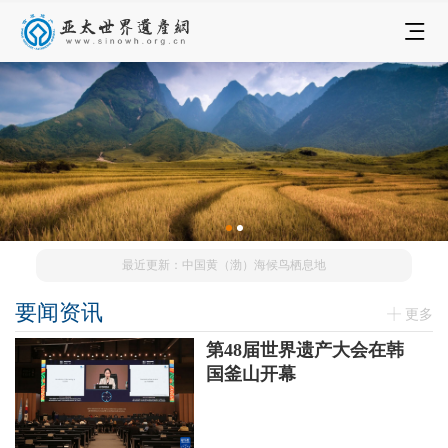
最近更新：中国黄（渤）海候鸟栖息地
要闻资讯
更多
第48届世界遗产大会在韩
国釜山开幕