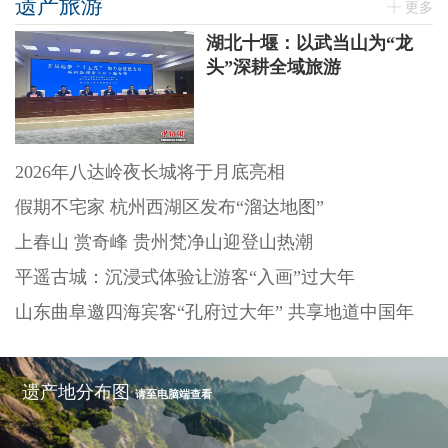
遗产旅游
更多
湖北十堰：以武当山为“龙
头”深耕全域旅游
2026年八达岭夜长城将于月底亮相
假期不宅家 杭州西湖区发布“溜达地图”
上春山 赏奇峰 贵州梵净山迎登山热潮
平遥古城：沉浸式体验让游客“入画”过大年
山东曲阜邀四海宾客“孔府过大年” 共享地道中国年
遗产地分布图
请至电脑端查看