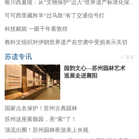
银川西夏陵：从“文物保护”迈入“世界遗产标准化保护”阶段
可可西里藏羚羊“过马路”有了交通信号灯
科技赋能 一眼千年看敦煌
教科文组织对伊朗世界遗产在空袭中受损表示关切
苏遗专讯
更多
园韵文心—苏州园林艺术
巡展走进襄阳
国家点名保护！苏州古典园林
苏州这座紫薇园，美“紫”了！
顶流出圈！苏州园林夜游美上央视