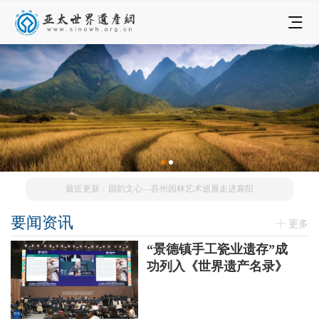
最近更新：园韵文心—苏州园林艺术巡展走进襄阳
要闻资讯
更多
“景德镇手工瓷业遗存”成
功列入《世界遗产名录》