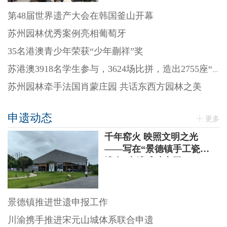
第48届世界遗产大会在韩国釜山开幕
苏州园林优秀案例亮相葡萄牙
35名港澳青少年荣获“少年蒯祥”奖
苏港澳3918名学生参与，3624场比拼，造出2755座“迷你园林”
苏州园林牵手法国肖蒙庄园 共话东西方园林之美
申遗动态
更多
千年窑火 映照文明之光
——写在“景德镇手工瓷业
遗存”申遗成功之际
景德镇推进世遗申报工作
川渝携手推进宋元山城体系联合申遗