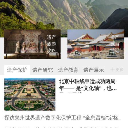
遗产
遗产
旅游
旅游
攻略
游记
遗产保护
遗产研究
遗产教育
遗产展示
更多
北京中轴线申遗成功两周
年—— 是“文化轴”，也
是“发展轴”
探访泉州世界遗产数字化保护工程 “全息留档”定格文物