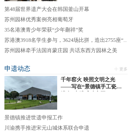
第48届世界遗产大会在韩国釜山开幕
苏州园林优秀案例亮相葡萄牙
35名港澳青少年荣获“少年蒯祥”奖
苏港澳3918名学生参与，3624场比拼，造出2755座“迷你园林”
苏州园林牵手法国肖蒙庄园 共话东西方园林之美
申遗动态
更多
千年窑火 映照文明之光
——写在“景德镇手工瓷业
遗存”申遗成功之际
景德镇推进世遗申报工作
川渝携手推进宋元山城体系联合申遗