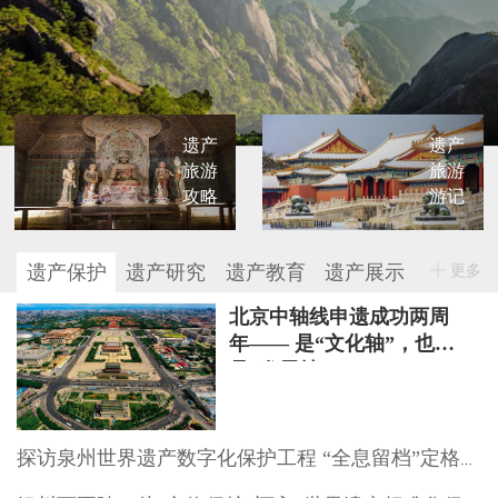
遗产
遗产
旅游
旅游
攻略
游记
遗产保护
遗产研究
遗产教育
遗产展示
更多
北京中轴线申遗成功两周
年—— 是“文化轴”，也
是“发展轴”
探访泉州世界遗产数字化保护工程 “全息留档”定格文物