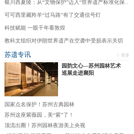
银川西夏陵：从“文物保护”迈入“世界遗产标准化保护”阶段
可可西里藏羚羊“过马路”有了交通信号灯
科技赋能 一眼千年看敦煌
教科文组织对伊朗世界遗产在空袭中受损表示关切
苏遗专讯
更多
园韵文心—苏州园林艺术
巡展走进襄阳
国家点名保护！苏州古典园林
苏州这座紫薇园，美“紫”了！
顶流出圈！苏州园林夜游美上央视