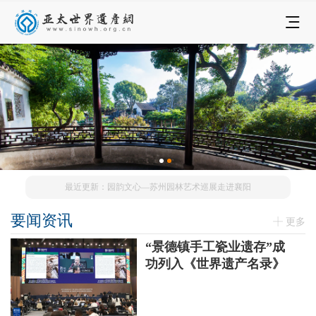
最近更新：园韵文心—苏州园林艺术巡展走进襄阳
要闻资讯
更多
“景德镇手工瓷业遗存”成
功列入《世界遗产名录》