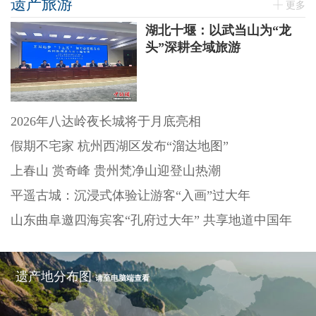
遗产旅游
更多
湖北十堰：以武当山为“龙
头”深耕全域旅游
2026年八达岭夜长城将于月底亮相
假期不宅家 杭州西湖区发布“溜达地图”
上春山 赏奇峰 贵州梵净山迎登山热潮
平遥古城：沉浸式体验让游客“入画”过大年
山东曲阜邀四海宾客“孔府过大年” 共享地道中国年
遗产地分布图
请至电脑端查看