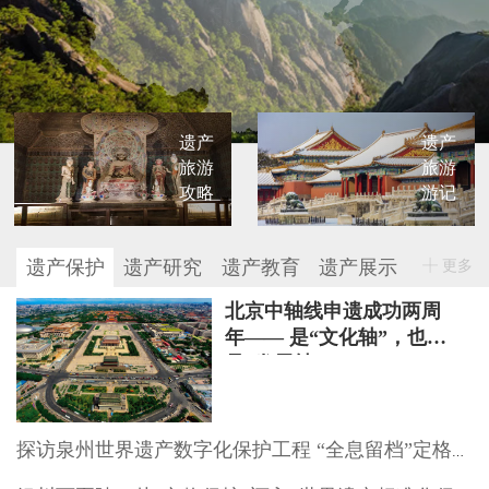
遗产
遗产
旅游
旅游
攻略
游记
遗产保护
遗产研究
遗产教育
遗产展示
更多
北京中轴线申遗成功两周
年—— 是“文化轴”，也
是“发展轴”
探访泉州世界遗产数字化保护工程 “全息留档”定格文物