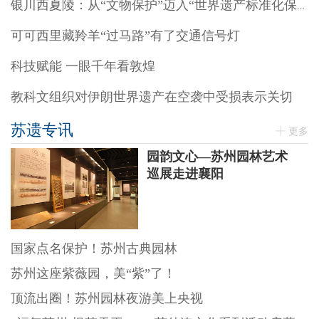
银川西夏陵：从“文物保护”迈入“世界遗产标准化保护”阶段
可可西里藏羚羊“过马路”有了交通信号灯
科技赋能 一眼千年看敦煌
教科文组织对伊朗世界遗产在空袭中受损表示关切
苏遗专讯
更多
园韵文心—苏州园林艺术
巡展走进襄阳
国家点名保护！苏州古典园林
苏州这座紫薇园，美“紫”了！
顶流出圈！苏州园林夜游美上央视