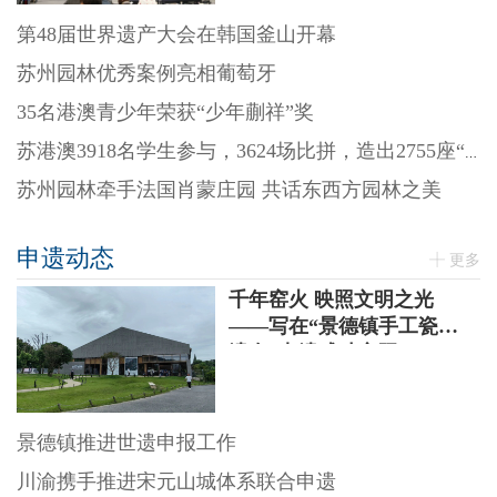
第48届世界遗产大会在韩国釜山开幕
苏州园林优秀案例亮相葡萄牙
35名港澳青少年荣获“少年蒯祥”奖
苏港澳3918名学生参与，3624场比拼，造出2755座“迷你园林”
苏州园林牵手法国肖蒙庄园 共话东西方园林之美
申遗动态
更多
千年窑火 映照文明之光
——写在“景德镇手工瓷业
遗存”申遗成功之际
景德镇推进世遗申报工作
川渝携手推进宋元山城体系联合申遗