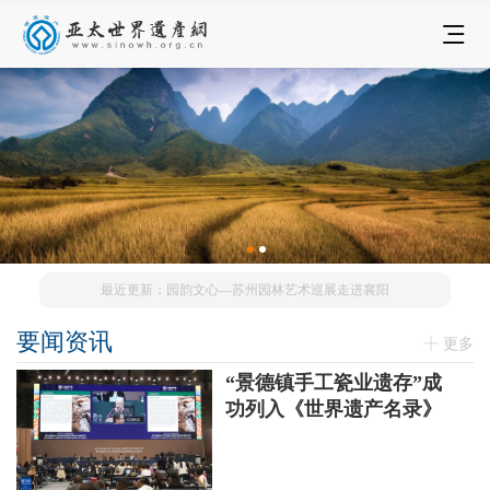
最近更新：园韵文心—苏州园林艺术巡展走进襄阳
要闻资讯
更多
“景德镇手工瓷业遗存”成
功列入《世界遗产名录》