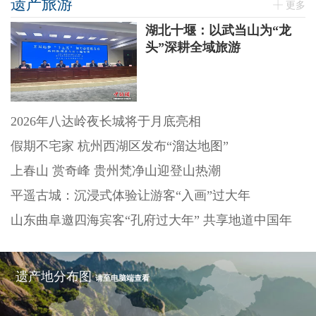
遗产旅游
更多
湖北十堰：以武当山为“龙
头”深耕全域旅游
2026年八达岭夜长城将于月底亮相
假期不宅家 杭州西湖区发布“溜达地图”
上春山 赏奇峰 贵州梵净山迎登山热潮
平遥古城：沉浸式体验让游客“入画”过大年
山东曲阜邀四海宾客“孔府过大年” 共享地道中国年
遗产地分布图
请至电脑端查看