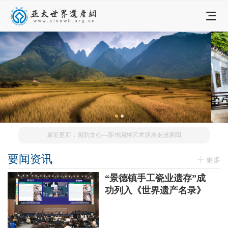
最近更新：园韵文心—苏州园林艺术巡展走进襄阳
要闻资讯
更多
“景德镇手工瓷业遗存”成
功列入《世界遗产名录》