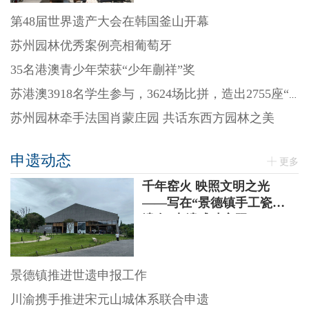
第48届世界遗产大会在韩国釜山开幕
苏州园林优秀案例亮相葡萄牙
35名港澳青少年荣获“少年蒯祥”奖
苏港澳3918名学生参与，3624场比拼，造出2755座“迷你园林”
苏州园林牵手法国肖蒙庄园 共话东西方园林之美
申遗动态
更多
千年窑火 映照文明之光
——写在“景德镇手工瓷业
遗存”申遗成功之际
景德镇推进世遗申报工作
川渝携手推进宋元山城体系联合申遗