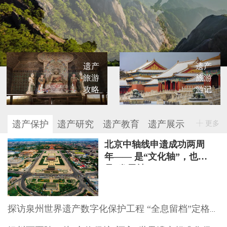
遗产
遗产
旅游
旅游
攻略
游记
遗产保护
遗产研究
遗产教育
遗产展示
更多
北京中轴线申遗成功两周
年—— 是“文化轴”，也
是“发展轴”
探访泉州世界遗产数字化保护工程 “全息留档”定格文物