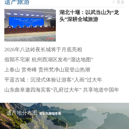
遗产旅游
更多
湖北十堰：以武当山为“龙
头”深耕全域旅游
2026年八达岭夜长城将于月底亮相
假期不宅家 杭州西湖区发布“溜达地图”
上春山 赏奇峰 贵州梵净山迎登山热潮
平遥古城：沉浸式体验让游客“入画”过大年
山东曲阜邀四海宾客“孔府过大年” 共享地道中国年
遗产地分布图
请至电脑端查看