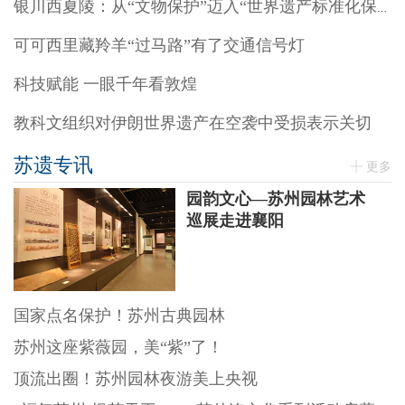
银川西夏陵：从“文物保护”迈入“世界遗产标准化保护”阶段
可可西里藏羚羊“过马路”有了交通信号灯
科技赋能 一眼千年看敦煌
教科文组织对伊朗世界遗产在空袭中受损表示关切
苏遗专讯
更多
园韵文心—苏州园林艺术
巡展走进襄阳
国家点名保护！苏州古典园林
苏州这座紫薇园，美“紫”了！
顶流出圈！苏州园林夜游美上央视