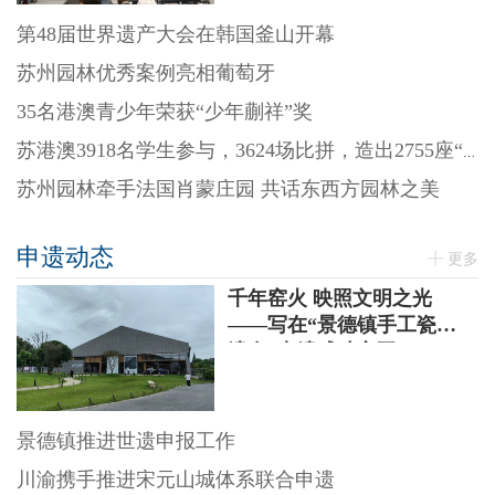
第48届世界遗产大会在韩国釜山开幕
苏州园林优秀案例亮相葡萄牙
35名港澳青少年荣获“少年蒯祥”奖
苏港澳3918名学生参与，3624场比拼，造出2755座“迷你园林”
苏州园林牵手法国肖蒙庄园 共话东西方园林之美
申遗动态
更多
千年窑火 映照文明之光
——写在“景德镇手工瓷业
遗存”申遗成功之际
景德镇推进世遗申报工作
川渝携手推进宋元山城体系联合申遗