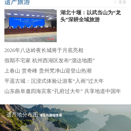
遗产旅游
更多
湖北十堰：以武当山为“龙
头”深耕全域旅游
2026年八达岭夜长城将于月底亮相
假期不宅家 杭州西湖区发布“溜达地图”
上春山 赏奇峰 贵州梵净山迎登山热潮
平遥古城：沉浸式体验让游客“入画”过大年
山东曲阜邀四海宾客“孔府过大年” 共享地道中国年
遗产地分布图
请至电脑端查看