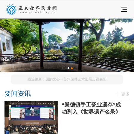
最近更新：园韵文心—苏州园林艺术巡展走进襄阳
要闻资讯
更多
“景德镇手工瓷业遗存”成
功列入《世界遗产名录》