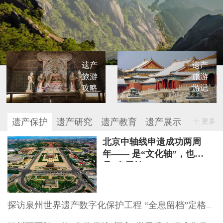
遗产
遗产
旅游
旅游
攻略
游记
遗产保护
遗产研究
遗产教育
遗产展示
更多
北京中轴线申遗成功两周
年—— 是“文化轴”，也
是“发展轴”
探访泉州世界遗产数字化保护工程 “全息留档”定格文物