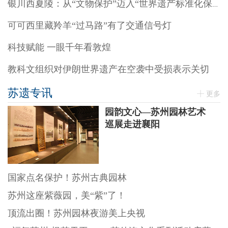
银川西夏陵：从“文物保护”迈入“世界遗产标准化保护”阶段
可可西里藏羚羊“过马路”有了交通信号灯
科技赋能 一眼千年看敦煌
教科文组织对伊朗世界遗产在空袭中受损表示关切
苏遗专讯
更多
园韵文心—苏州园林艺术
巡展走进襄阳
国家点名保护！苏州古典园林
苏州这座紫薇园，美“紫”了！
顶流出圈！苏州园林夜游美上央视