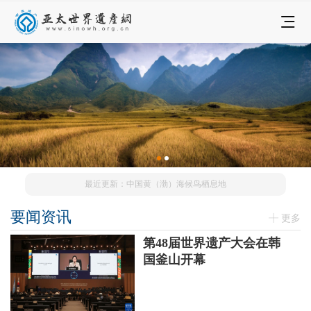
最近更新：中国黄（渤）海候鸟栖息地
要闻资讯
更多
第48届世界遗产大会在韩
国釜山开幕