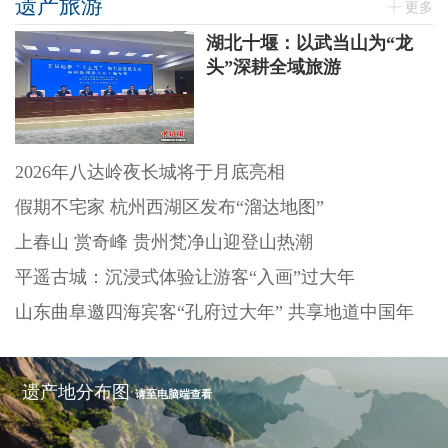
遗产旅游
更多
湖北十堰：以武当山为“龙
头”深耕全域旅游
2026年八达岭夜长城将于月底亮相
假期不宅家 杭州西湖区发布“溜达地图”
上春山 赏奇峰 贵州梵净山迎登山热潮
平遥古城：沉浸式体验让游客“入画”过大年
山东曲阜邀四海宾客“孔府过大年” 共享地道中国年
遗产地分布图
请至电脑端查看