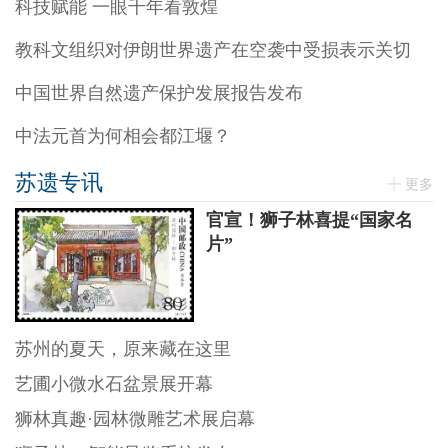
科技赋能 一眼千年看敦煌
教科文组织对伊朗世界遗产在空袭中受损表示关切
中国世界自然遗产保护发展报告发布
中法元首为何相会都江堰？
苏遗专讯
更多
官宣！狮子林喜提“国家名
片”
苏州的夏天，原来藏在这里
艺圃小微水石盆景展开幕
狮林真趣·园林微雕艺术展启幕