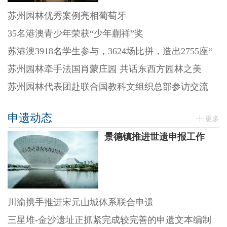
苏州园林优秀案例亮相葡萄牙
35名港澳青少年荣获“少年蒯祥”奖
苏港澳3918名学生参与，3624场比拼，造出2755座“迷你园林”
苏州园林牵手法国肖蒙庄园 共话东西方园林之美
苏州园林代表团赴联合国教科文组织总部参访交流
申遗动态
更多
景德镇推进世遗申报工作
川渝携手推进宋元山城体系联合申遗
三星堆-金沙遗址正抓紧完成较完善的申遗文本编制