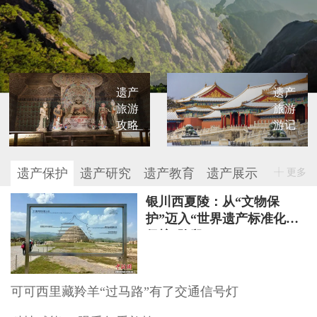
遗产
遗产
旅游
旅游
攻略
游记
遗产保护
遗产研究
遗产教育
遗产展示
更多
银川西夏陵：从“文物保
护”迈入“世界遗产标准化
保护”阶段
可可西里藏羚羊“过马路”有了交通信号灯