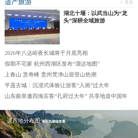
遗产旅游
更多
湖北十堰：以武当山为“龙
头”深耕全域旅游
2026年八达岭夜长城将于月底亮相
假期不宅家 杭州西湖区发布“溜达地图”
上春山 赏奇峰 贵州梵净山迎登山热潮
平遥古城：沉浸式体验让游客“入画”过大年
山东曲阜邀四海宾客“孔府过大年” 共享地道中国年
遗产地分布图
请至电脑端查看