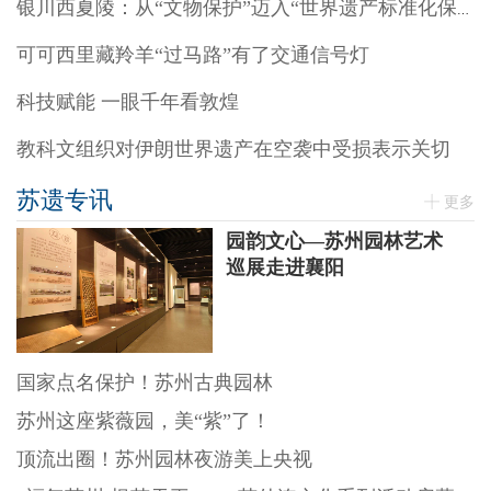
银川西夏陵：从“文物保护”迈入“世界遗产标准化保护”阶段
可可西里藏羚羊“过马路”有了交通信号灯
科技赋能 一眼千年看敦煌
教科文组织对伊朗世界遗产在空袭中受损表示关切
苏遗专讯
更多
园韵文心—苏州园林艺术
巡展走进襄阳
国家点名保护！苏州古典园林
苏州这座紫薇园，美“紫”了！
顶流出圈！苏州园林夜游美上央视