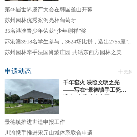
第48届世界遗产大会在韩国釜山开幕
苏州园林优秀案例亮相葡萄牙
35名港澳青少年荣获“少年蒯祥”奖
苏港澳3918名学生参与，3624场比拼，造出2755座“迷你园林”
苏州园林牵手法国肖蒙庄园 共话东西方园林之美
申遗动态
更多
千年窑火 映照文明之光
——写在“景德镇手工瓷业
遗存”申遗成功之际
景德镇推进世遗申报工作
川渝携手推进宋元山城体系联合申遗