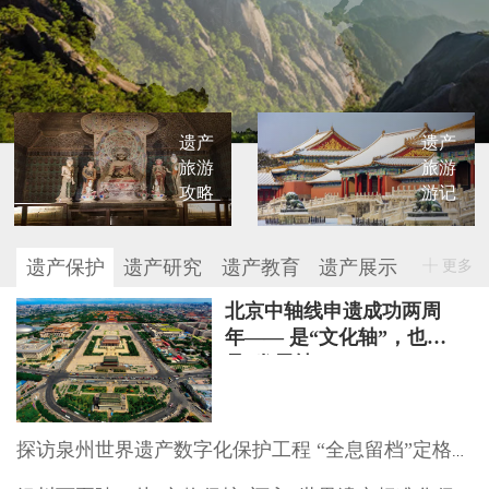
遗产
遗产
旅游
旅游
攻略
游记
遗产保护
遗产研究
遗产教育
遗产展示
更多
北京中轴线申遗成功两周
年—— 是“文化轴”，也
是“发展轴”
探访泉州世界遗产数字化保护工程 “全息留档”定格文物