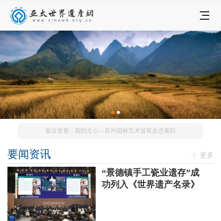
最近更新：园韵文心—苏州园林艺术巡展走进襄阳
要闻资讯
更多
“景德镇手工瓷业遗存”成
功列入《世界遗产名录》