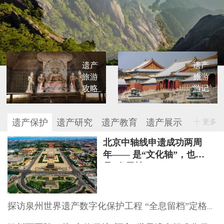
遗产
遗产
旅游
旅游
攻略
游记
遗产保护
遗产研究
遗产教育
遗产展示
更多
北京中轴线申遗成功两周
年—— 是“文化轴”，也
是“发展轴”
探访泉州世界遗产数字化保护工程 “全息留档”定格文物