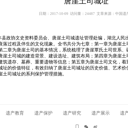
唐崖土司城址
日期：2017-10-09  访问量：24487  文章来源：中国
政协文史资料委员会、唐崖土司城遗址管理处编，湖北人民出版社
衰落过程及伴生的文化现象。全书共分为七章：第一章为唐崖土
第二章为唐崖土司的基本情况，系统梳理了唐崖覃氏土司世系、
唐崖土司城的建造背景、建设选址、建筑布局；第四章为唐崖土
建筑遗存、墓葬、重要遗物等信息；第五章为唐崖土司文化，着
城址的价值特征，有效归纳了唐崖土司城址的历史价值、艺术价
崖土司城址的系列保护管理措施。
遗产教育
遗产保护
遗产研究
遗产展示
遗


