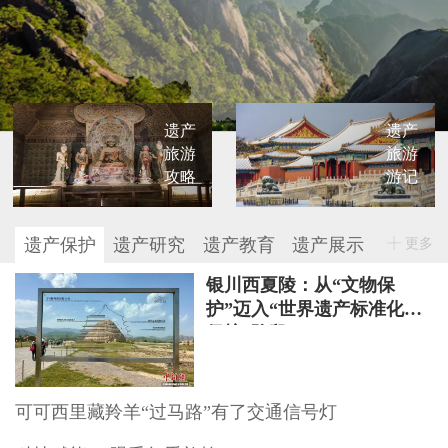
遗产
遗产
旅游
旅游
攻略
游记
遗产保护
遗产研究
遗产教育
遗产展示
更多
银川西夏陵：从“文物保
护”迈入“世界遗产标准化
保护”阶段
可可西里藏羚羊“过马路”有了交通信号灯