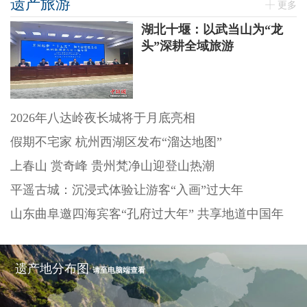
遗产旅游
更多
湖北十堰：以武当山为“龙
头”深耕全域旅游
2026年八达岭夜长城将于月底亮相
假期不宅家 杭州西湖区发布“溜达地图”
上春山 赏奇峰 贵州梵净山迎登山热潮
平遥古城：沉浸式体验让游客“入画”过大年
山东曲阜邀四海宾客“孔府过大年” 共享地道中国年
遗产地分布图
请至电脑端查看