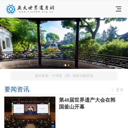
最近更新：中国黄（渤）海候鸟栖息地
要闻资讯
更多
第48届世界遗产大会在韩
国釜山开幕