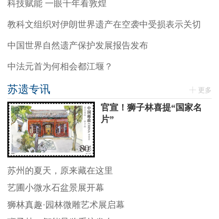
科技赋能 一眼千年看敦煌
教科文组织对伊朗世界遗产在空袭中受损表示关切
中国世界自然遗产保护发展报告发布
中法元首为何相会都江堰？
苏遗专讯
更多
官宣！狮子林喜提“国家名
片”
苏州的夏天，原来藏在这里
艺圃小微水石盆景展开幕
狮林真趣·园林微雕艺术展启幕