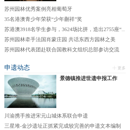
苏州园林优秀案例亮相葡萄牙
35名港澳青少年荣获“少年蒯祥”奖
苏港澳3918名学生参与，3624场比拼，造出2755座“迷你园林”
苏州园林牵手法国肖蒙庄园 共话东西方园林之美
苏州园林代表团赴联合国教科文组织总部参访交流
申遗动态
更多
景德镇推进世遗申报工作
川渝携手推进宋元山城体系联合申遗
三星堆-金沙遗址正抓紧完成较完善的申遗文本编制