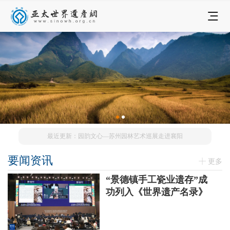
最近更新：园韵文心—苏州园林艺术巡展走进襄阳
要闻资讯
更多
“景德镇手工瓷业遗存”成
功列入《世界遗产名录》