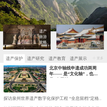
遗产
遗产
旅游
旅游
攻略
游记
遗产保护
遗产研究
遗产教育
遗产展示
更多
北京中轴线申遗成功两周
年—— 是“文化轴”，也
是“发展轴”
探访泉州世界遗产数字化保护工程 “全息留档”定格文物