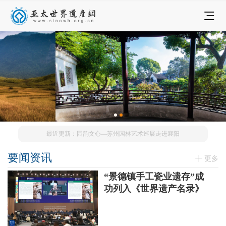
最近更新：园韵文心—苏州园林艺术巡展走进襄阳
要闻资讯
更多
“景德镇手工瓷业遗存”成
功列入《世界遗产名录》