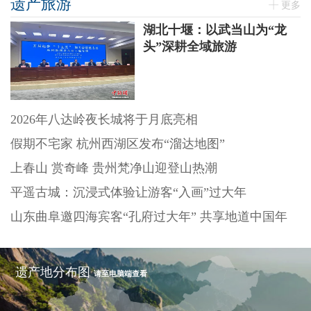
遗产旅游
更多
湖北十堰：以武当山为“龙
头”深耕全域旅游
2026年八达岭夜长城将于月底亮相
假期不宅家 杭州西湖区发布“溜达地图”
上春山 赏奇峰 贵州梵净山迎登山热潮
平遥古城：沉浸式体验让游客“入画”过大年
山东曲阜邀四海宾客“孔府过大年” 共享地道中国年
遗产地分布图
请至电脑端查看