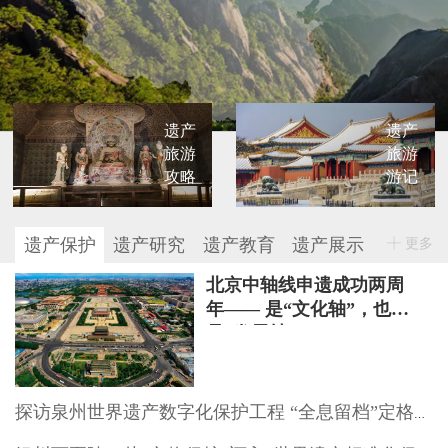
遗产
遗产
旅游
旅游
攻略
游记
遗产保护
遗产研究
遗产教育
遗产展示
更多
北京中轴线申遗成功两周
年—— 是“文化轴”，也
是“发展轴”
探访泉州世界遗产数字化保护工程 “全息留档”定格文物