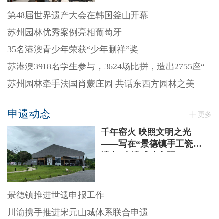
第48届世界遗产大会在韩国釜山开幕
苏州园林优秀案例亮相葡萄牙
35名港澳青少年荣获“少年蒯祥”奖
苏港澳3918名学生参与，3624场比拼，造出2755座“迷你园林”
苏州园林牵手法国肖蒙庄园 共话东西方园林之美
申遗动态
更多
千年窑火 映照文明之光
——写在“景德镇手工瓷业
遗存”申遗成功之际
景德镇推进世遗申报工作
川渝携手推进宋元山城体系联合申遗