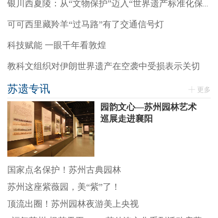
银川西夏陵：从“文物保护”迈入“世界遗产标准化保护”阶段
可可西里藏羚羊“过马路”有了交通信号灯
科技赋能 一眼千年看敦煌
教科文组织对伊朗世界遗产在空袭中受损表示关切
苏遗专讯
更多
园韵文心—苏州园林艺术
巡展走进襄阳
国家点名保护！苏州古典园林
苏州这座紫薇园，美“紫”了！
顶流出圈！苏州园林夜游美上央视