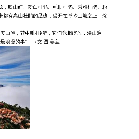
源，映山红、粉白杜鹃、毛肋杜鹃、秀雅杜鹃、粉
00米都有高山杜鹃的足迹，盛开在脊岭山坡之上，绽
美西施，花中唯杜鹃”，它们竞相绽放，漫山遍
浪漫的事”。（文/图 姜宝）