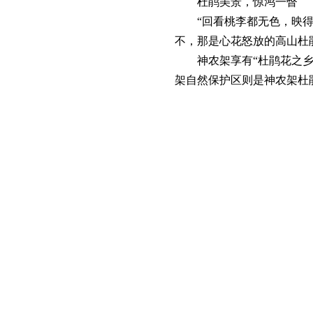
杜鹃美景，惊鸿一瞥
“回看桃李都无色，映
不，那是心花怒放的高山杜
神农架享有“杜鹃花之
架自然保护区则是神农架杜