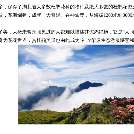
多，保存了湖北省大多数杜鹃花科的物种及绝大多数的杜鹃花资
，花海绵延，成就一大奇观。在神农架，从海拔1200米到30
多美，大概未曾亲眼见过的人都难以描述其惊鸿绝艳，它是“人间
身为花花世界，赏杜鹃美景也由此成为“神农架原生态游最惬意和最