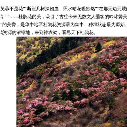
得芙蓉不是花”“断崖几树深如血，照水晴花暖欲然”“在那无边无
鹃！”……杜鹃花的美，吸引了古往今来无数文人墨客的吟咏赞
乡”的美誉，是华中地区杜鹃花资源最为集中、种群状态最为原始
鹃资源的浓缩地，来到神农架，看尽天下杜鹃花。