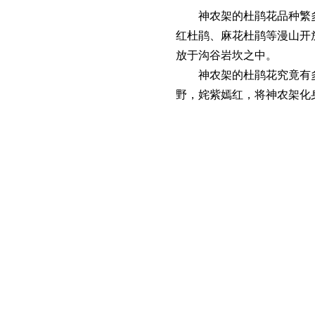
神农架的杜鹃花品种繁
红杜鹃、麻花杜鹃等漫山开放
放于沟谷岩坎之中。
神农架的杜鹃花究竟有
野，姹紫嫣红，将神农架化