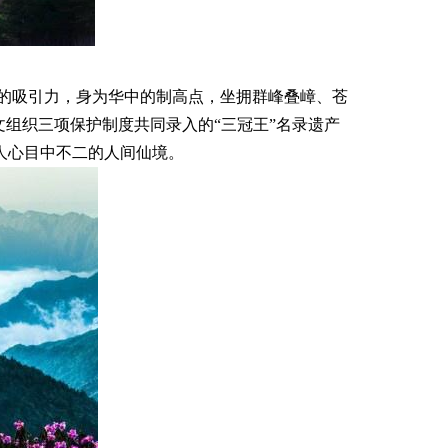
估量的吸引力，身为华中的制高点，坐拥群峰叠嶂、苍
文组织三项保护制度共同录入的“三冠王”名录遗产
人心目中不二的人间仙境。