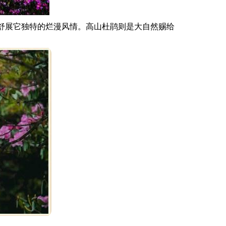
舒展它独特的烂漫风情。高山杜鹃则是大自然赐给