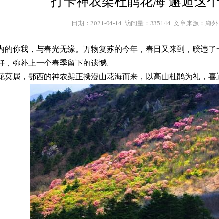
打卡神农架杜鹃花海 邂逅这
日期：2021-04-14  访问量：335144  文章来源：海
内的你我，与春光无缘。万物复苏的今年，春日又来到，暌违了
好，弥补上一个春季留下的遗憾。
花莫属，鄂西的神农架正携漫山花海而来，以高山杜鹃为礼，喜