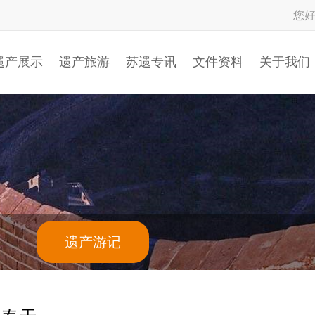
您
遗产展示
遗产旅游
苏遗专讯
文件资料
关于我们
遗产游记