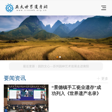
最近更新：园韵文心—苏州园林艺术巡展走进襄阳
要闻资讯
更多
“景德镇手工瓷业遗存”成
功列入《世界遗产名录》