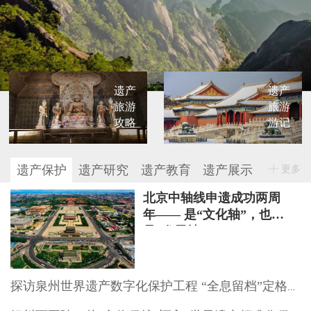
遗产
遗产
旅游
旅游
攻略
游记
遗产保护
遗产研究
遗产教育
遗产展示
更多
北京中轴线申遗成功两周
年—— 是“文化轴”，也
是“发展轴”
探访泉州世界遗产数字化保护工程 “全息留档”定格文物