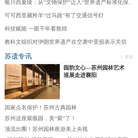
银川西夏陵：从“文物保护”迈入“世界遗产标准化保护”阶段
可可西里藏羚羊“过马路”有了交通信号灯
科技赋能 一眼千年看敦煌
教科文组织对伊朗世界遗产在空袭中受损表示关切
苏遗专讯
更多
园韵文心—苏州园林艺术
巡展走进襄阳
国家点名保护！苏州古典园林
苏州这座紫薇园，美“紫”了！
顶流出圈！苏州园林夜游美上央视