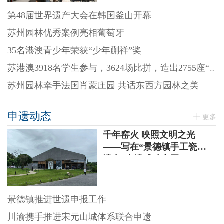
第48届世界遗产大会在韩国釜山开幕
苏州园林优秀案例亮相葡萄牙
35名港澳青少年荣获“少年蒯祥”奖
苏港澳3918名学生参与，3624场比拼，造出2755座“迷你园林”
苏州园林牵手法国肖蒙庄园 共话东西方园林之美
申遗动态
更多
千年窑火 映照文明之光
——写在“景德镇手工瓷业
遗存”申遗成功之际
景德镇推进世遗申报工作
川渝携手推进宋元山城体系联合申遗