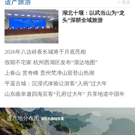
遗产旅游
更多
湖北十堰：以武当山为“龙
头”深耕全域旅游
2026年八达岭夜长城将于月底亮相
假期不宅家 杭州西湖区发布“溜达地图”
上春山 赏奇峰 贵州梵净山迎登山热潮
平遥古城：沉浸式体验让游客“入画”过大年
山东曲阜邀四海宾客“孔府过大年” 共享地道中国年
遗产地分布图
请至电脑端查看