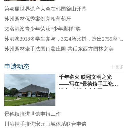
第48届世界遗产大会在韩国釜山开幕
苏州园林优秀案例亮相葡萄牙
35名港澳青少年荣获“少年蒯祥”奖
苏港澳3918名学生参与，3624场比拼，造出2755座“迷你园林”
苏州园林牵手法国肖蒙庄园 共话东西方园林之美
申遗动态
更多
千年窑火 映照文明之光
——写在“景德镇手工瓷业
遗存”申遗成功之际
景德镇推进世遗申报工作
川渝携手推进宋元山城体系联合申遗