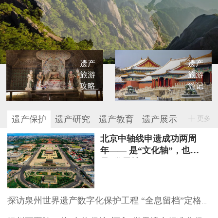
遗产
遗产
旅游
旅游
攻略
游记
遗产保护
遗产研究
遗产教育
遗产展示
更多
北京中轴线申遗成功两周
年—— 是“文化轴”，也
是“发展轴”
探访泉州世界遗产数字化保护工程 “全息留档”定格文物