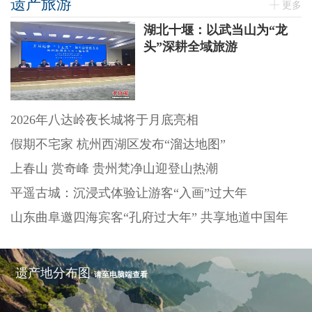
遗产旅游
更多
湖北十堰：以武当山为“龙
头”深耕全域旅游
2026年八达岭夜长城将于月底亮相
假期不宅家 杭州西湖区发布“溜达地图”
上春山 赏奇峰 贵州梵净山迎登山热潮
平遥古城：沉浸式体验让游客“入画”过大年
山东曲阜邀四海宾客“孔府过大年” 共享地道中国年
遗产地分布图
请至电脑端查看