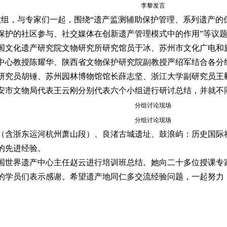
李黎发言
六组，与专家们一起，围绕“遗产监测辅助保护管理、系列遗产的
保护的社区参与、社交媒体在创新遗产管理模式中的作用”等议
国文化遗产研究院文物研究所研究馆员于冰、苏州市文化广电和
中心教授陈耀华、陕西省文物保护研究院副教授严绍军结合各分
研究员胡锤、苏州园林博物馆馆长薛志坚、浙江大学副研究员王
安市文物局代表王云刚分别代表六个小组进行研讨总结，并就不
分组讨论现场
分组讨论现场
（含浙东运河杭州萧山段）、良渚古城遗址、鼓浪屿：历史国际
的先进经验。
国世界遗产中心主任赵云进行培训班总结。她向二十多位授课专
的学员们表示感谢。希望遗产地同仁多交流经验问题，一起努力