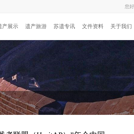
您
遗产展示
遗产旅游
苏遗专讯
文件资料
关于我们