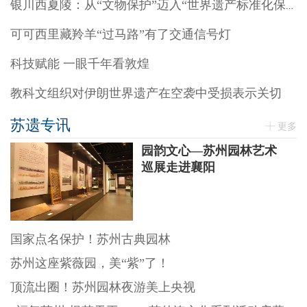
银川西夏陵：从“文物保护”迈入“世界遗产标准化保护”阶段
可可西里藏羚羊“过马路”有了交通信号灯
科技赋能 一眼千年看敦煌
教科文组织对伊朗世界遗产在空袭中受损表示关切
苏遗专讯
更多
园韵文心—苏州园林艺术
巡展走进襄阳
国家点名保护！苏州古典园林
苏州这座紫薇园，美“紫”了！
顶流出圈！苏州园林夜游美上央视