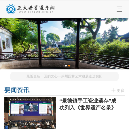
最近更新：园韵文心—苏州园林艺术巡展走进襄阳
要闻资讯
更多
“景德镇手工瓷业遗存”成
功列入《世界遗产名录》