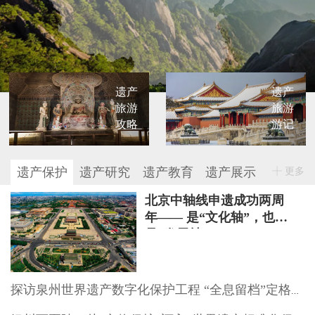
遗产
遗产
旅游
旅游
攻略
游记
遗产保护
遗产研究
遗产教育
遗产展示
更多
北京中轴线申遗成功两周
年—— 是“文化轴”，也
是“发展轴”
探访泉州世界遗产数字化保护工程 “全息留档”定格文物