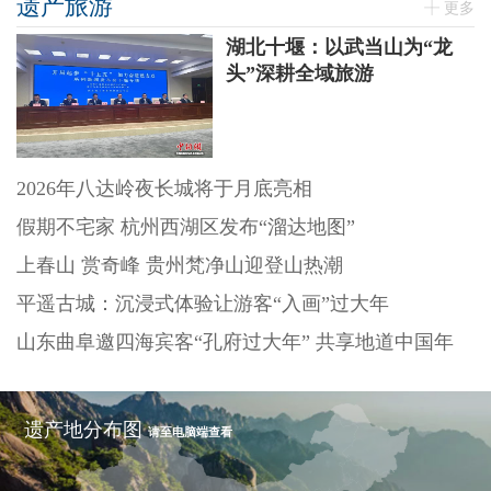
遗产旅游
更多
湖北十堰：以武当山为“龙
头”深耕全域旅游
2026年八达岭夜长城将于月底亮相
假期不宅家 杭州西湖区发布“溜达地图”
上春山 赏奇峰 贵州梵净山迎登山热潮
平遥古城：沉浸式体验让游客“入画”过大年
山东曲阜邀四海宾客“孔府过大年” 共享地道中国年
遗产地分布图
请至电脑端查看