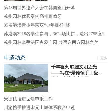
第48届世界遗产大会在韩国釜山开幕
苏州园林优秀案例亮相葡萄牙
35名港澳青少年荣获“少年蒯祥”奖
苏港澳3918名学生参与，3624场比拼，造出2755座“迷你园林”
苏州园林牵手法国肖蒙庄园 共话东西方园林之美
申遗动态
更多
千年窑火 映照文明之光
——写在“景德镇手工瓷业
遗存”申遗成功之际
景德镇推进世遗申报工作
川渝携手推进宋元山城体系联合申遗