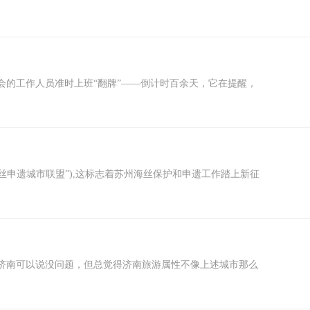
会的工作人员准时上班“翻牌”——倒计时百余天，它在提醒，
丝申遗城市联盟”),这标志着苏州海丝保护和申遗工作踏上新征
济南可以说没问题，但总觉得济南旅游属性不像上述城市那么