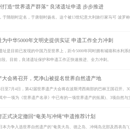
州打造“世界遗产群落” 良渚遗址申遗 步步推进
，于隋朝时定名，于唐朝时扬名。这个被13世纪意大利旅行家马可·波罗称
址为中华5000年文明史提供实证 申遗工作全力冲刺
遗址是目前已发现的中国乃至世界上，距今5000年同时拥有城墙和水利
阶段。目前，良渚遗址保护和申遗工作正快速推进、全力冲刺。
产大会将召开，梵净山被提名世界自然遗产地
24日至7月4日，第42届世界遗产大会将在波斯湾西南部的巴林王国召开。
(其中一项为《世界遗产名录》中已有的一项世界遗产的拓展)、3项自然与
。
府正式决定撤回“奄美与冲绳”申遗推荐计划
日本力争入选世界自然遗产的“奄美大岛、德之岛、冲绳岛北部及西表岛”(