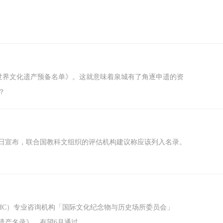
国世界文化遗产预备名单》。这就意味着泉城有了角逐申遗的资
？
14日宣布，联合国教科文组织的评估机构建议称应该列入名录。
。
WHC）专业咨询机构「国际文化纪念物与历史场所委员会」
界遗产名录》，有望6月通过。