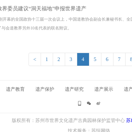
道教界委员建议“洞天福地”申报世界遗产
刚开幕的全国政协十三届一次会议上，中国道教协会副会长兼秘书长、全
了与会道教界另外10名代表的联名附议。
<
1
2
3
4
5
6
7
遗产教育
遗产保护
遗产研究
遗产展示
遗



版权所有：苏州市世界文化遗产古典园林保护监管中心
苏I
技术服务：苏恒网络