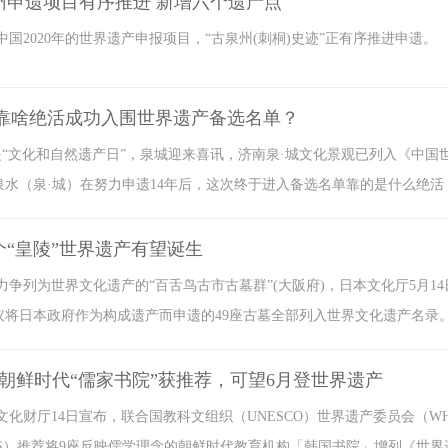
州申遗项目有序推进 新增六个遗产点
中国2020年的世界遗产申报项目，“古泉州(刺桐)史迹”正有序推进申遗。
城”靠啥绝活成功入围世界遗产备选名单？
是“文化和自然遗产日”，泉城迎来喜讯，济南泉·城文化景观已列入《中
泉水（泉·城）在努力申遗14年后，这次终于进入备选名单靠的是什么绝活
个“皇陵”世界遗产有望诞生
力争列为世界文化遗产的“百舌鸟古市古墓群”(大阪府)，日本文化厅5月
议将日本政府作为构成遗产而申遗的49座古墓全部列入世界文化遗产名录
座朝鲜时代“儒家书院”获推荐，可望6月登世界遗产
文化财厅14日宣布，联合国教科文组织（UNESCO）世界遗产委员会（
MOS）推荐将9座反映儒学理念的朝鲜时代教育机构「韩国书院」增列《世