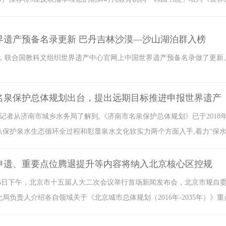
界遗产预备名录更新 巴丹吉林沙漠—沙山湖泊群入榜
，联合国教科文组织世界遗产中心官网上中国世界遗产预备名录做了更新
名泉保护总体规划出台，提出远期目标推进申报世界遗产
日,记者从济南市城乡水务局了解到,《济南市名泉保护总体规划》已于2018年
从保护泉水生态循环全过程和彰显泉水文化软实力两个方面入手,着力“保
申遗、重要点位腾退提升等内容将纳入北京核心区控规
15日下午，北京市十五届人大二次会议举行首场新闻发布会，北京市规自
局负责人介绍各自领域关于《北京城市总体规划（2016年-2035年）》