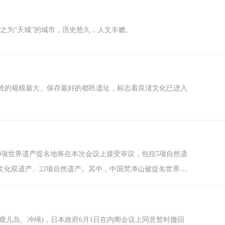
之为“天城”的城市，历史悠久，人文丰赡。
系统的规模最大、保存最好的都邑遗址，标志着良渚文化已进入
30项世界遗产提名地将在本次会议上接受审议，包括5项自然遗
文化双遗产、22项自然遗产。其中，中国梵净山被提名世界自
鹿儿岛、冲绳)，日本政府6月1日在内阁会议上同意暂时撤回