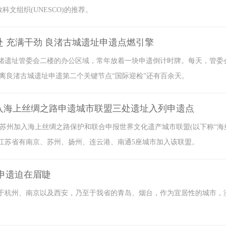
科文组织(UNESCO)的推荐。
赴 充满干劲 良渚古城遗址申遗点燃引擎
渚遗址管委会二楼的办公区域，常年放着一块申遗倒计时牌。每天，管委
距离良渚古城遗址申遗第二个关键节点“国际迎检”还有百余天。
入海上丝绸之路申遗城市联盟三处遗址入列申遗点
,苏州加入海上丝绸之路保护和联合申报世界文化遗产城市联盟(以下称“海
,江苏省有南京、苏州、扬州、连云港、南通5座城市加入该联盟。
”申遗迫在眉睫
于杭州、南京以及西安，乃至于我省的青岛、烟台，作为宜居性的城市，