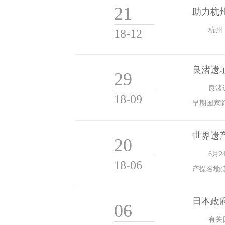
21
助力杭
杭州
18-12
良渚遗
29
良渚
18-09
早期国家
世界遗
20
6月
18-06
产提名地
然遗产地
日本政
06
有关