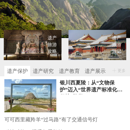
遗产
遗产
旅游
旅游
攻略
游记
遗产保护
遗产研究
遗产教育
遗产展示
更多
银川西夏陵：从“文物保
护”迈入“世界遗产标准化
保护”阶段
可可西里藏羚羊“过马路”有了交通信号灯