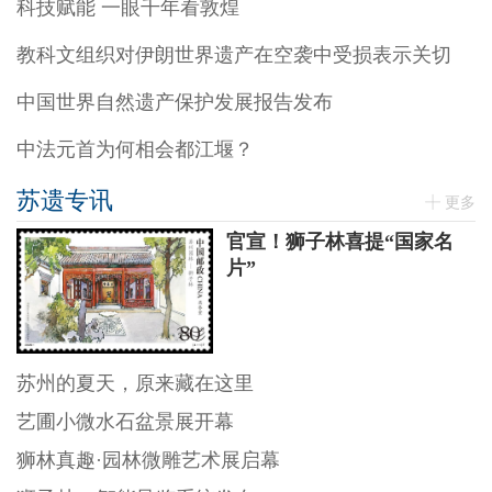
科技赋能 一眼千年看敦煌
教科文组织对伊朗世界遗产在空袭中受损表示关切
中国世界自然遗产保护发展报告发布
中法元首为何相会都江堰？
苏遗专讯
更多
官宣！狮子林喜提“国家名
片”
苏州的夏天，原来藏在这里
艺圃小微水石盆景展开幕
狮林真趣·园林微雕艺术展启幕