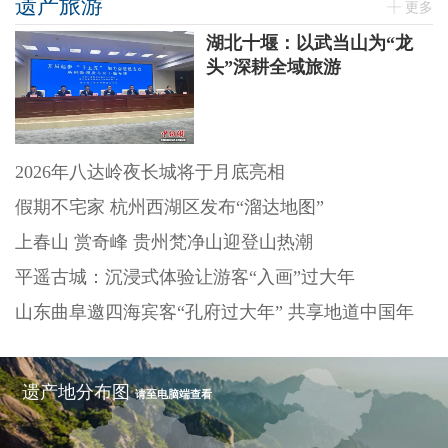
遗产旅游
更多
湖北十堰：以武当山为“龙
头”深耕全域旅游
2026年八达岭夜长城将于月底亮相
假期不宅家 杭州西湖区发布“溜达地图”
上春山 赏奇峰 贵州梵净山迎登山热潮
平遥古城：沉浸式体验让游客“入画”过大年
山东曲阜邀四海宾客“孔府过大年” 共享地道中国年
遗产地分布图
请至电脑端查看