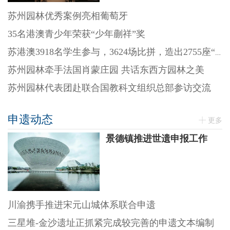
苏州园林优秀案例亮相葡萄牙
35名港澳青少年荣获“少年蒯祥”奖
苏港澳3918名学生参与，3624场比拼，造出2755座“迷你园林”
苏州园林牵手法国肖蒙庄园 共话东西方园林之美
苏州园林代表团赴联合国教科文组织总部参访交流
申遗动态
更多
景德镇推进世遗申报工作
川渝携手推进宋元山城体系联合申遗
三星堆-金沙遗址正抓紧完成较完善的申遗文本编制