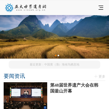
最近更新：中国黄（渤）海候鸟栖息地
要闻资讯
更多
第48届世界遗产大会在韩
国釜山开幕