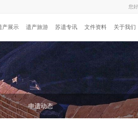
您
遗产展示
遗产旅游
苏遗专讯
文件资料
关于我们
申遗动态