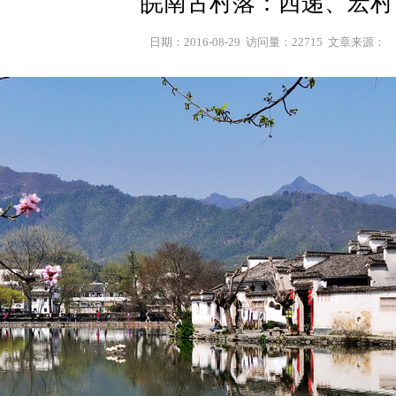
皖南古村落：西递、宏村
日期：2016-08-29  访问量：22715  文章来源：